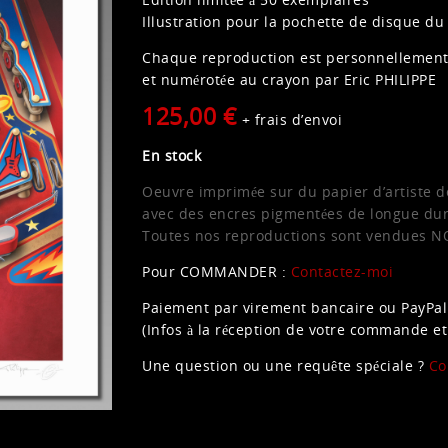
Illustration pour la pochette de disque d
Chaque reproduction est personnellement
et numérotée au crayon par Eric PHILIPPE
125,00 €
+ frais d’envoi
En stock
Oeuvre imprimée sur du papier d’artiste de
avec des encres pigmentées de longue duré
Toutes nos reproductions sont vendues
Pour COMMANDER :
Contactez-moi
Paiement par virement bancaire ou PayPal
(Infos à la réception de votre commande et
Une question ou une requête spéciale ?
Co