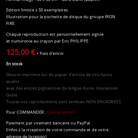
Edition limitée à 50 exemplaires.
Illustration pour la pochette de disque du groupe IRON
FIRE.
Chaque reproduction est personnellement signée
et numérotée au crayon par Eric PHILIPPE
125,00 €
+ frais d’envoi
En stock
Oeuvre imprimée sur du papier d’artiste de très haute
qualité
avec des encres pigmentées de longue durée. Impression
Giclée.
Toutes nos reproductions sont vendues NON-ENCADRÉES.
Pour COMMANDER :
Contactez-moi
Paiement par virement bancaire ou PayPal
(Infos à la réception de votre commande et de votre
adresse de livraison)